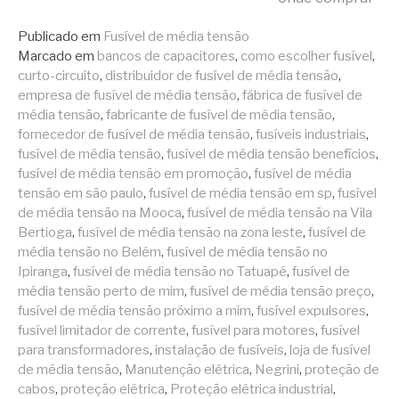
Publicado em
Fusível de média tensão
Marcado em
bancos de capacitores
,
como escolher fusível
,
curto-circuito
,
distribuidor de fusível de média tensão
,
empresa de fusível de média tensão
,
fábrica de fusível de
média tensão
,
fabricante de fusível de média tensão
,
fornecedor de fusível de média tensão
,
fusíveis industriais
,
fusível de média tensão
,
fusível de média tensão benefícios
,
fusível de média tensão em promoção
,
fusível de média
tensão em são paulo
,
fusível de média tensão em sp
,
fusível
de média tensão na Mooca
,
fusível de média tensão na Vila
Bertioga
,
fusível de média tensão na zona leste
,
fusível de
média tensão no Belém
,
fusível de média tensão no
Ipiranga
,
fusível de média tensão no Tatuapé
,
fusível de
média tensão perto de mim
,
fusível de média tensão preço
,
fusível de média tensão próximo a mim
,
fusível expulsores
,
fusível limitador de corrente
,
fusível para motores
,
fusível
para transformadores
,
instalação de fusíveis
,
loja de fusível
de média tensão
,
Manutenção elétrica
,
Negrini
,
proteção de
cabos
,
proteção elétrica
,
Proteção elétrica industrial
,