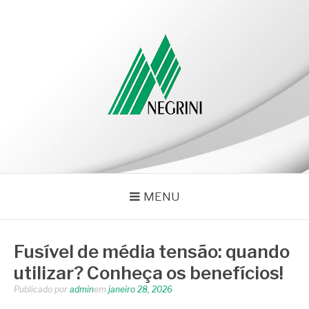
Pular
para
o
conteúdo
NEGRINI
Negrini – Blog
MENU
Fusível de média tensão: quando
utilizar? Conheça os benefícios!
Publicado por
admin
em
janeiro 28, 2026