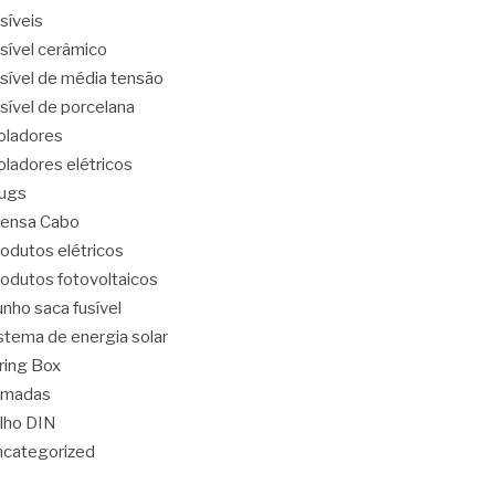
síveis
sível cerâmico
sível de média tensão
sível de porcelana
oladores
oladores elétricos
ugs
ensa Cabo
odutos elétricos
odutos fotovoltaicos
nho saca fusível
stema de energia solar
ring Box
omadas
ilho DIN
categorized