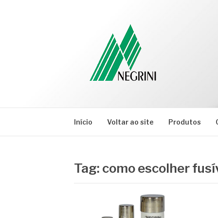
Pular
para
o
conteúdo
NEGRINI
Negrini – Blog
Início
Voltar ao site
Produtos
Tag:
como escolher fusí