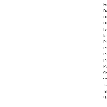
Fu
Fu
Fu
Fu
Is
Is
Pl
Pr
Pr
Pr
Pu
Si
St
T
Tr
Un