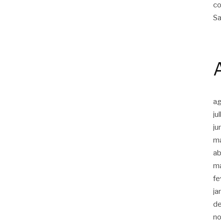
co
Sa
a
ju
ju
m
ab
m
fe
ja
d
n