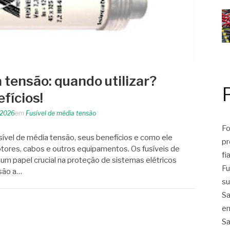
 tensão: quando utilizar?
fícios!
 2026
em
Fusível de média tensão
Fo
sível de média tensão, seus benefícios e como ele
pr
ores, cabos e outros equipamentos. Os fusíveis de
fi
 papel crucial na proteção de sistemas elétricos
Fu
 são a…
su
Sa
em
Sa