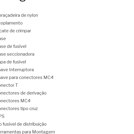
raçadeira de nylon
coplamento
icate de crimpar
ase
se de fusível
se seccionadora
pa de fusível
ave Interruptora
ave para conectores MC4
nector T
nectores de derivação
onectores MC4
nectores tipo cruz
PS
o fusível de distribuição
rramentas para Montagem