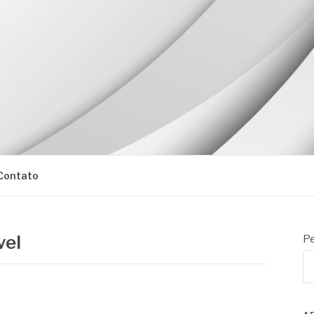
Contato
vel
Pe