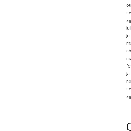
ou
s
a
ju
ju
m
ab
m
fe
ja
n
s
a