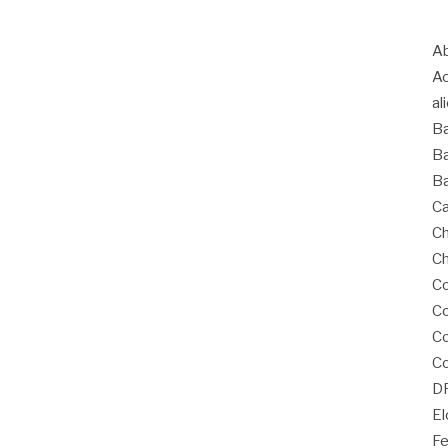
Ab
A
al
B
Ba
Ba
Ca
Ch
Ch
Co
Co
C
Co
D
El
Fe