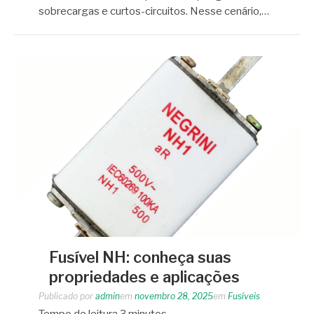
sobrecargas e curtos-circuitos. Nesse cenário,…
Fusível NH: conheça suas
propriedades e aplicações
Publicado por
admin
em
novembro 28, 2025
em
Fusíveis
Tempo de leitura
3
minutos