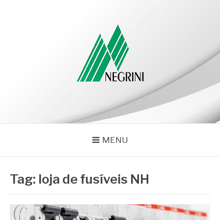
Pular
para
o
conteúdo
NEGRINI
Negrini – Blog
MENU
Tag:
loja de fusíveis NH