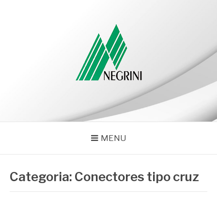
Pular
para
o
conteúdo
NEGRINI
Negrini – Blog
MENU
Categoria:
Conectores tipo cruz