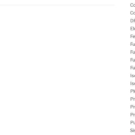
C
Co
D
El
Fe
Fu
Fu
Fu
Fu
Is
Is
Pl
Pr
Pr
Pr
Pu
Si