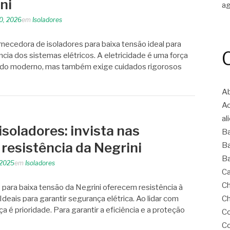
ni
a
10, 2026
em
Isoladores
necedora de isoladores para baixa tensão ideal para
ncia dos sistemas elétricos. A eletricidade é uma força
ndo moderno, mas também exige cuidados rigorosos
Ab
A
al
soladores: invista nas
B
 resistência da Negrini
Ba
Ba
 2025
em
Isoladores
Ca
Ch
para baixa tensão da Negrini oferecem resistência à
deais para garantir segurança elétrica. Ao lidar com
Ch
a é prioridade. Para garantir a eficiência e a proteção
Co
Co