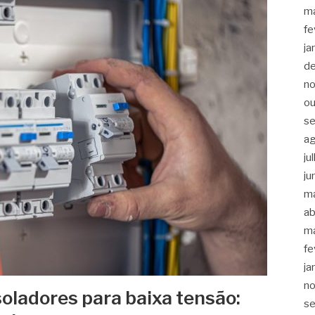
m
fe
ja
d
n
ou
s
a
ju
ju
m
ab
m
fe
ja
n
soladores para baixa tensão:
s