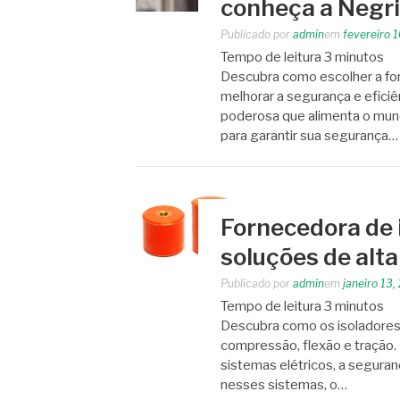
conheça a Negri
Publicado por
admin
em
fevereiro 
Tempo de leitura
3
minutos
Descubra como escolher a for
melhorar a segurança e eficiê
poderosa que alimenta o mu
para garantir sua segurança…
Fornecedora de i
soluções de alta
Publicado por
admin
em
janeiro 13,
Tempo de leitura
3
minutos
Descubra como os isoladores 
compressão, flexão e tração. I
sistemas elétricos, a seguranç
nesses sistemas, o…