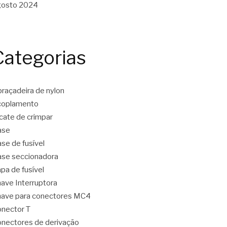
gosto 2024
Categorias
raçadeira de nylon
coplamento
icate de crimpar
ase
se de fusível
se seccionadora
pa de fusível
ave Interruptora
ave para conectores MC4
nector T
nectores de derivação