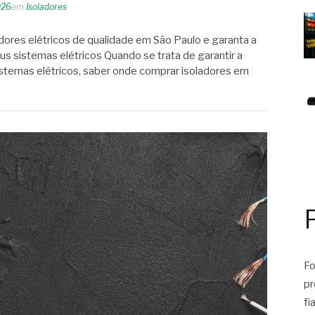
026
em
Isoladores
ores elétricos de qualidade em São Paulo e garanta a
us sistemas elétricos Quando se trata de garantir a
sistemas elétricos, saber onde comprar isoladores em
Fo
pr
fi