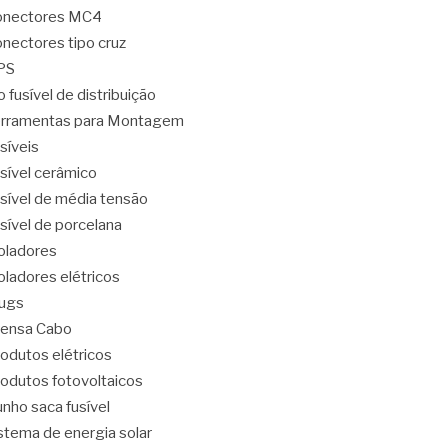
onectores MC4
nectores tipo cruz
PS
o fusível de distribuição
rramentas para Montagem
síveis
sível cerâmico
sível de média tensão
sível de porcelana
oladores
oladores elétricos
ugs
ensa Cabo
odutos elétricos
odutos fotovoltaicos
nho saca fusível
stema de energia solar