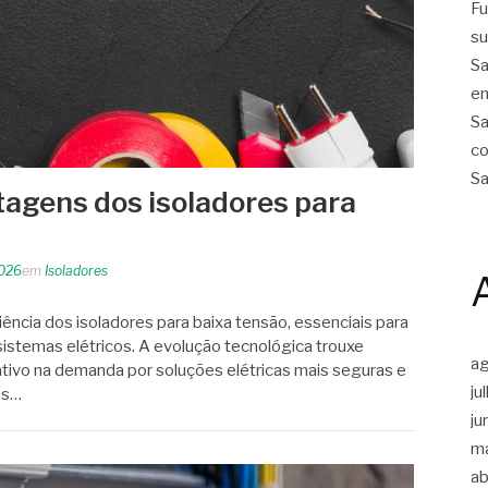
Fu
su
Sa
em
Sa
co
Sa
agens dos isoladores para
2026
em
Isoladores
iência dos isoladores para baixa tensão, essenciais para
sistemas elétricos. A evolução tecnológica trouxe
a
tivo na demanda por soluções elétricas mais seguras e
ju
os…
ju
m
ab