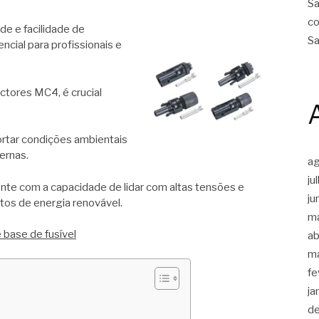
Sa
co
de e facilidade de
Sa
ncial para profissionais e
tores MC4, é crucial
rtar condições ambientais
ernas.
a
ju
ente com a capacidade de lidar com altas tensões e
ju
tos de energia renovável.
m
 base de fusível
ab
m
fe
ja
d