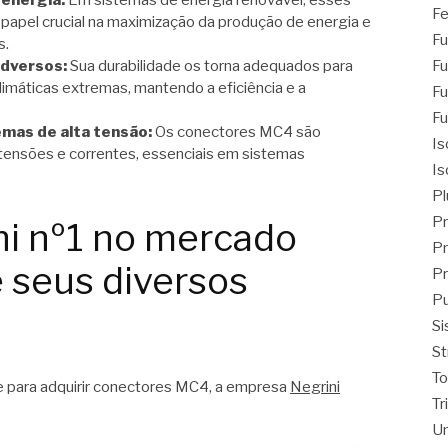
Fe
pel crucial na maximização da produção de energia e
Fu
s.
dversos:
Sua durabilidade os torna adequados para
Fu
imáticas extremas, mantendo a eficiência e a
Fu
Fu
mas de alta tensão:
Os conectores MC4 são
Is
 tensões e correntes, essenciais em sistemas
Is
Pl
Pr
ni nº1 no mercado
Pr
e seus diversos
Pr
Pu
Si
St
T
te para adquirir conectores MC4, a empresa
Negrini
Tr
Un