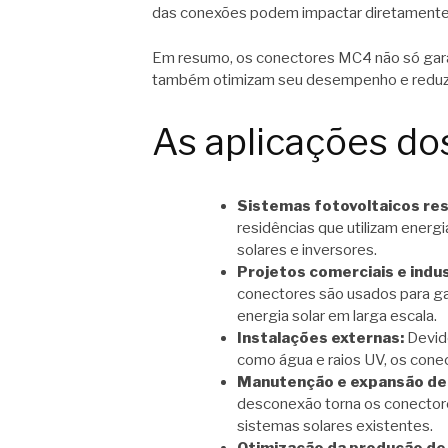
das conexões podem impactar diretamente 
Em resumo, os conectores MC4 não só gara
também otimizam seu desempenho e reduz
As aplicações d
Sistemas fotovoltaicos res
residências que utilizam energ
solares e inversores.
Projetos comerciais e indus
conectores são usados para gar
energia solar em larga escala.
Instalações externas:
Devido
como água e raios UV, os conect
Manutenção e expansão de 
desconexão torna os conector
sistemas solares existentes.
Otimização da produção de