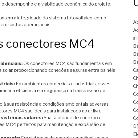
o desempenho e a viabilidade econômica do projeto.
ntem a integridade do sistema fotovoltaico, como
Ab
em custos operacionais.
A
al
os conectores MC4
B
Ba
Ba
idenciais:
Os conectores MC4 são fundamentais em
ia solar, proporcionando conexões seguras entre painéis
Ca
Ch
triais:
Em ambientes comerciais e industriais, esses
Ch
antir a eficiência e a segurança na transmissão de
Co
Co
 à sua resistência a condições ambientais adversas,
C
ores MC4 são ideais para instalações ao ar livre.
sistemas solares:
Sua facilidade de conexão e
Co
es MC4 perfeitos para manutenção e expansão de
D
El
 energia:
Em sistemas de energia renovável, esses