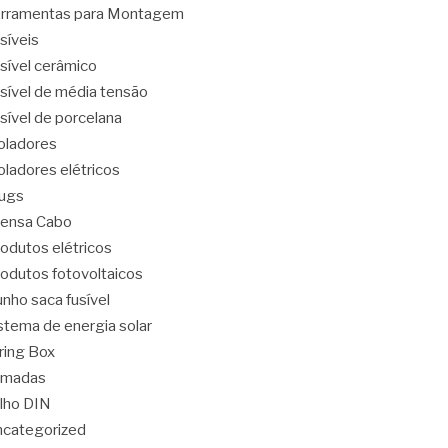
rramentas para Montagem
síveis
sível cerâmico
sível de média tensão
sível de porcelana
oladores
oladores elétricos
ugs
ensa Cabo
odutos elétricos
odutos fotovoltaicos
nho saca fusível
stema de energia solar
ring Box
omadas
ilho DIN
categorized