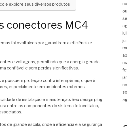
n
ico e explore seus diversos produtos
ou
s
os conectores MC4
a
ju
ju
mas fotovoltaicos por garantirem a eficiência e
m
ab
rentes e voltagens, permitindo que a energia gerada
m
rma confiável e sem perdas significativas.
fe
ja
 e possuem proteção contra intempéries, o que é
n
olares, especialmente em ambientes externos.
s
a
ilidade de instalação e manutenção. Seu design plug-
ura entre os componentes do sistema fotovoltaico,
 associados.
tos de grande escala, onde a eficiência e a segurança