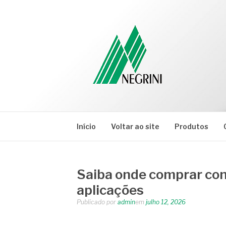
Pular
para
o
conteúdo
NEGRINI
Negrini – Blog
Início
Voltar ao site
Produtos
Saiba onde comprar co
aplicações
Publicado por
admin
em
julho 12, 2026