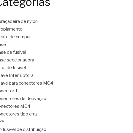
Categorias
raçadeira de nylon
coplamento
icate de crimpar
ase
se de fusível
se seccionadora
pa de fusível
ave Interruptora
ave para conectores MC4
nector T
nectores de derivação
onectores MC4
nectores tipo cruz
PS
o fusível de distribuição