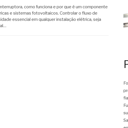
interruptora, como funciona e por que é um componente
icas e sistemas fotovoltaicos. Controlar o fluxo de
idade essencial em qualquer instalação elétrica, seja
ial…
Fo
pr
fi
Fu
su
Sa
em