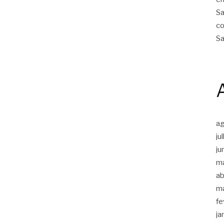
Sa
co
Sa
a
ju
ju
m
ab
m
fe
ja