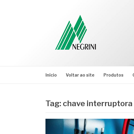
Pular
para
o
conteúdo
NEGRINI
Negrini – Blog
Início
Voltar ao site
Produtos
Tag:
chave interruptora 