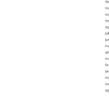
d
n
ou
s
a
ju
ju
m
ab
m
fe
ja
n
s
a