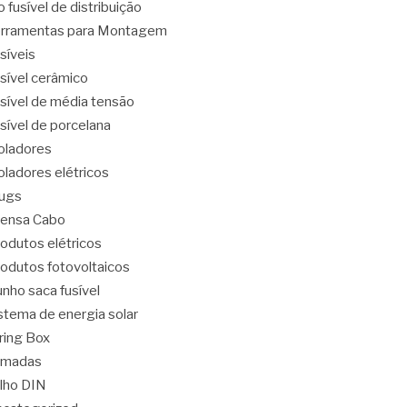
o fusível de distribuição
rramentas para Montagem
síveis
sível cerâmico
sível de média tensão
sível de porcelana
oladores
oladores elétricos
ugs
ensa Cabo
odutos elétricos
odutos fotovoltaicos
nho saca fusível
stema de energia solar
ring Box
omadas
ilho DIN