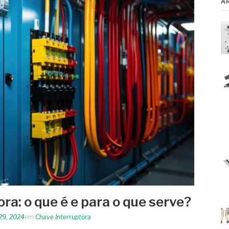
A
ra: o que é e para o que serve?
29, 2024
em
Chave Interruptora