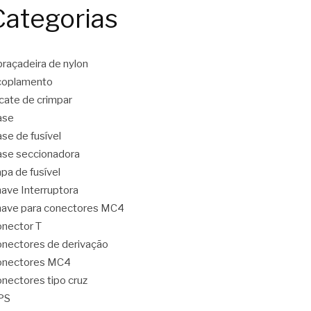
Categorias
raçadeira de nylon
coplamento
icate de crimpar
ase
se de fusível
se seccionadora
pa de fusível
ave Interruptora
ave para conectores MC4
nector T
nectores de derivação
onectores MC4
nectores tipo cruz
PS