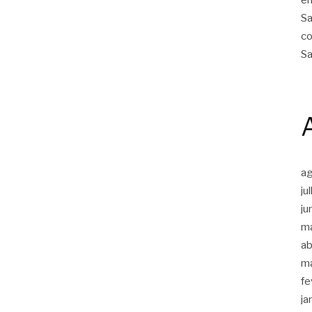
Sa
co
Sa
a
ju
ju
m
ab
m
fe
ja