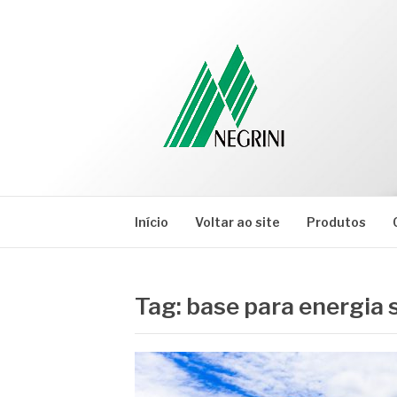
Pular
para
o
conteúdo
NEGRINI
Negrini – Blog
Início
Voltar ao site
Produtos
Tag:
base para energia s