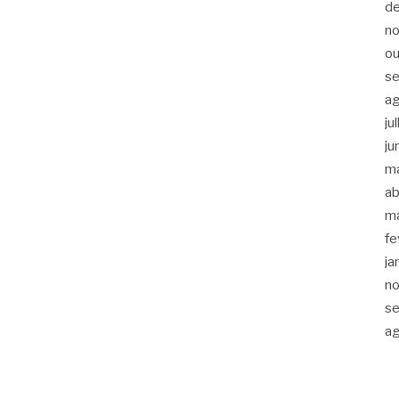
d
n
ou
s
a
ju
ju
m
ab
m
fe
ja
n
s
a