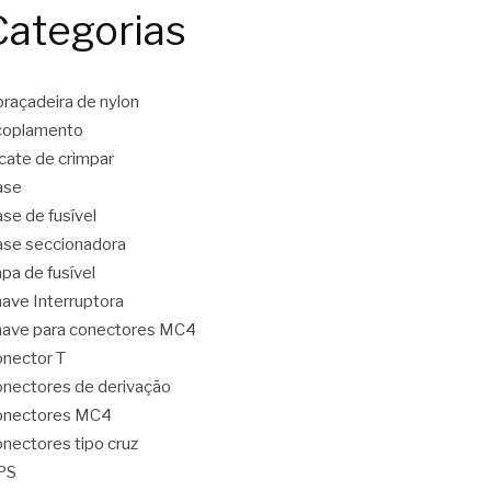
Categorias
raçadeira de nylon
coplamento
icate de crimpar
ase
se de fusível
se seccionadora
pa de fusível
ave Interruptora
ave para conectores MC4
nector T
nectores de derivação
onectores MC4
nectores tipo cruz
PS