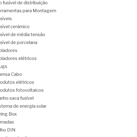
o fusível de distribuição
rramentas para Montagem
síveis
sível cerâmico
sível de média tensão
sível de porcelana
oladores
oladores elétricos
ugs
ensa Cabo
odutos elétricos
odutos fotovoltaicos
nho saca fusível
stema de energia solar
ring Box
omadas
ilho DIN