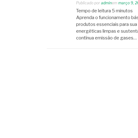
Publicado por
admin
em
março 9, 
Tempo de leitura
5
minutos
Aprenda o funcionamento bás
produtos essenciais para sua
energéticas limpas e sustent
contínua emissão de gases…