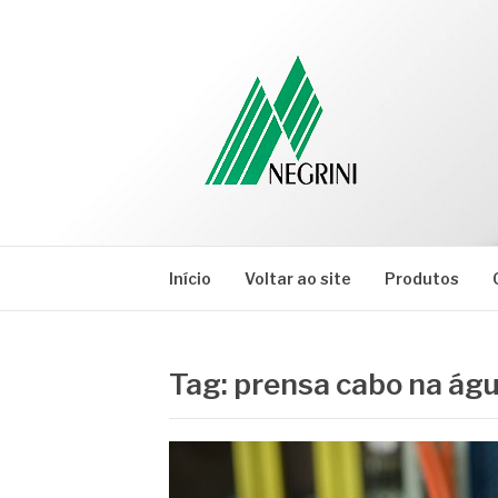
Pular
para
o
conteúdo
NEGRINI
Negrini – Blog
Início
Voltar ao site
Produtos
Tag:
prensa cabo na águ