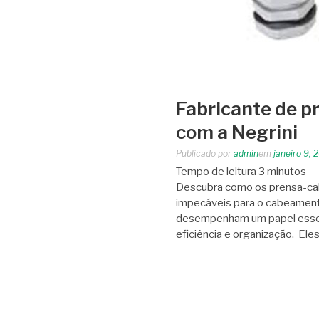
Fabricante de pr
com a Negrini
Publicado por
admin
em
janeiro 9, 
Tempo de leitura
3
minutos
Descubra como os prensa-ca
impecáveis para o cabeamento
desempenham um papel essenc
eficiência e organização. E