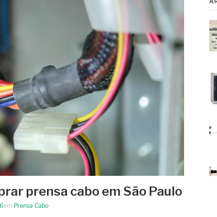
A
prar prensa cabo em São Paulo
26
em
Prensa Cabo