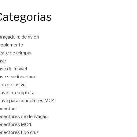
Categorias
raçadeira de nylon
coplamento
icate de crimpar
ase
se de fusível
se seccionadora
pa de fusível
ave Interruptora
ave para conectores MC4
nector T
nectores de derivação
onectores MC4
nectores tipo cruz