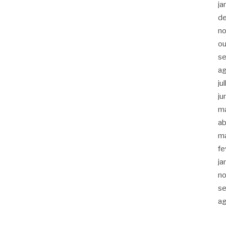
ja
d
n
ou
s
a
ju
ju
m
ab
m
fe
ja
n
s
a