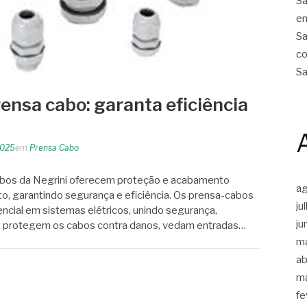
Sa
em
Sa
co
Sa
ensa cabo: garanta eficiência
2025
em
Prensa Cabo
bos da Negrini oferecem proteção e acabamento
a
, garantindo segurança e eficiência. Os prensa-cabos
ju
ial em sistemas elétricos, unindo segurança,
ju
les protegem os cabos contra danos, vedam entradas…
m
ab
m
fe