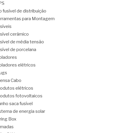
PS
o fusível de distribuição
rramentas para Montagem
síveis
sível cerâmico
sível de média tensão
sível de porcelana
oladores
oladores elétricos
ugs
ensa Cabo
odutos elétricos
odutos fotovoltaicos
nho saca fusível
stema de energia solar
ring Box
omadas