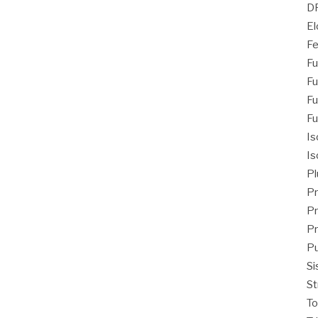
D
El
Fe
Fu
Fu
Fu
Fu
Is
Is
Pl
Pr
Pr
Pr
Pu
Si
St
T