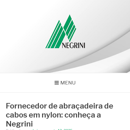
Pular
para
o
conteúdo
NEGRINI
Negrini – Blog
MENU
Fornecedor de abraçadeira de
cabos em nylon: conheça a
Negrini