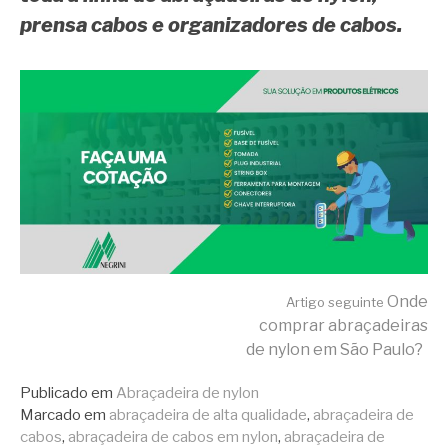
prensa cabos e organizadores de cabos.
Continue lendo
Onde
Artigo seguinte
comprar abraçadeiras
de nylon em São Paulo?
Publicado em
Abraçadeira de nylon
Marcado em
abraçadeira de alta qualidade
,
abraçadeira de
cabos
,
abraçadeira de cabos em nylon
,
abraçadeira de