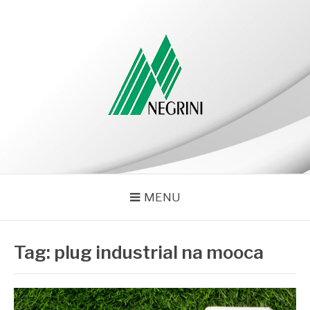
Pular
para
o
conteúdo
NEGRINI
Negrini – Blog
MENU
Tag:
plug industrial na mooca