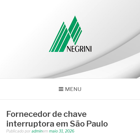
Pular
para
o
conteúdo
NEGRINI
Negrini – Blog
MENU
Fornecedor de chave
interruptora em São Paulo
Publicado por
admin
em
maio 31, 2026