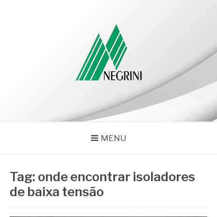
Pular
para
o
conteúdo
NEGRINI
Negrini – Blog
MENU
Tag:
onde encontrar isoladores
de baixa tensão