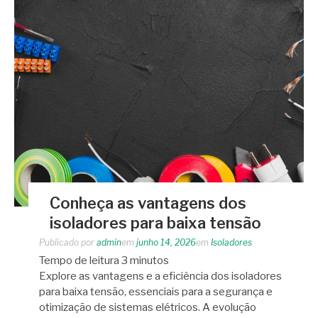
Conheça as vantagens dos
isoladores para baixa tensão
Publicado por
admin
em
junho 14, 2026
em
Isoladores
Tempo de leitura
3
minutos
Explore as vantagens e a eficiência dos isoladores
para baixa tensão, essenciais para a segurança e
otimização de sistemas elétricos. A evolução