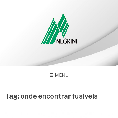
Pular
para
o
conteúdo
NEGRINI
Negrini – Blog
MENU
Tag:
onde encontrar fusiveis