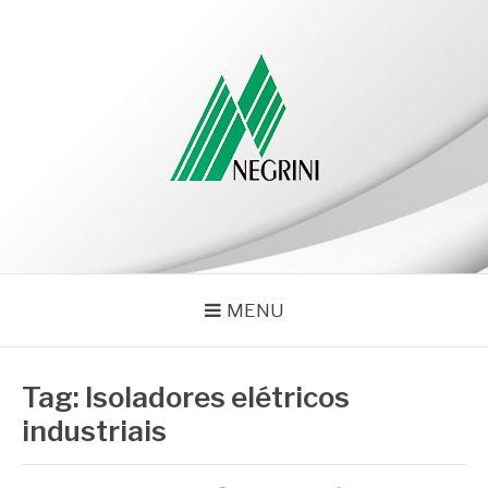
Pular
para
o
conteúdo
NEGRINI
Negrini – Blog
MENU
Tag:
Isoladores elétricos
industriais