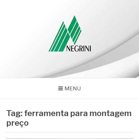
Pular
para
o
conteúdo
NEGRINI
Negrini – Blog
MENU
Tag:
ferramenta para montagem
preço