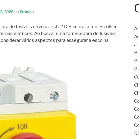
20, 2026
em
Fusíveis
ora de fusíveis na zona leste? Descubra como escolher
Ab
temas elétricos. Ao buscar uma fornecedora de fusíveis
A
considerar vários aspectos para assegurar a escolha
al
B
Ba
Ba
Ca
Ch
Ch
Co
Co
C
Co
D