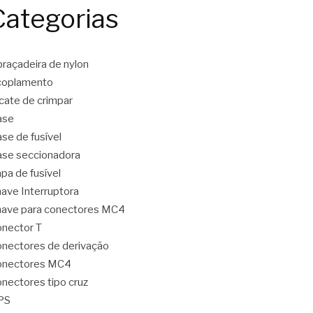
Categorias
raçadeira de nylon
coplamento
icate de crimpar
ase
se de fusível
se seccionadora
pa de fusível
ave Interruptora
ave para conectores MC4
nector T
nectores de derivação
onectores MC4
nectores tipo cruz
PS