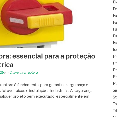
El
Fe
Fu
Fu
Fu
Fu
Is
Is
ra: essencial para a proteção
Pl
trica
Pr
Pr
025
em
Chave Interruptora
Pr
Pu
ruptora é fundamental para garantir a segurança e
Si
 fotovoltaicos e instalações industriais. A segurança
 qualquer projeto bem executado, especialmente em
St
T
Tr