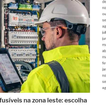
d
n
ou
s
a
ju
ju
m
ab
m
fe
ja
n
s
a
usíveis na zona leste: escolha