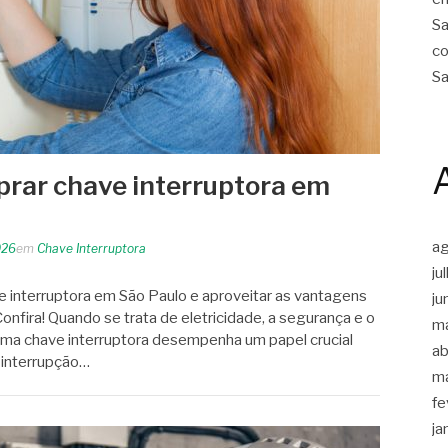
Sa
co
Sa
rar chave interruptora em
a
026
em
Chave Interruptora
ju
 interruptora em São Paulo e aproveitar as vantagens
ju
onfira! Quando se trata de eletricidade, a segurança e o
m
Uma chave interruptora desempenha um papel crucial
ab
 interrupção…
m
fe
ja