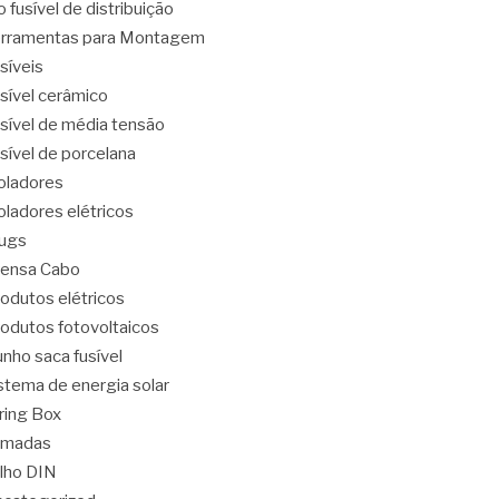
o fusível de distribuição
rramentas para Montagem
síveis
sível cerâmico
sível de média tensão
sível de porcelana
oladores
oladores elétricos
ugs
ensa Cabo
odutos elétricos
odutos fotovoltaicos
nho saca fusível
stema de energia solar
ring Box
omadas
ilho DIN