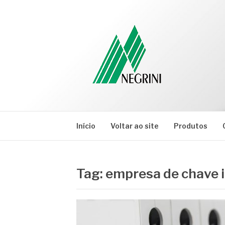
Pular
para
o
conteúdo
NEGRINI
Negrini – Blog
Início
Voltar ao site
Produtos
Tag:
empresa de chave 