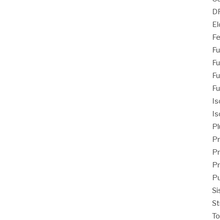
D
El
Fe
Fu
Fu
Fu
Fu
Is
Is
Pl
Pr
Pr
Pr
Pu
Si
St
T