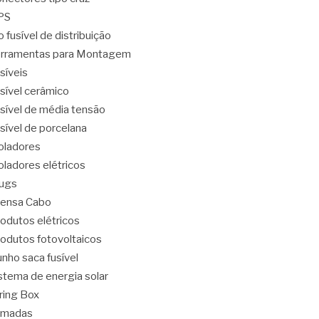
PS
o fusível de distribuição
rramentas para Montagem
síveis
sível cerâmico
sível de média tensão
sível de porcelana
oladores
oladores elétricos
ugs
ensa Cabo
odutos elétricos
odutos fotovoltaicos
nho saca fusível
stema de energia solar
ring Box
omadas