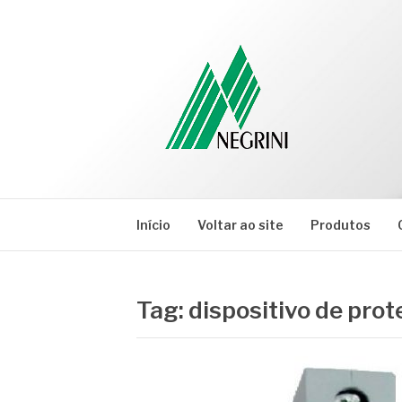
Pular
para
o
conteúdo
NEGRINI
Negrini – Blog
Início
Voltar ao site
Produtos
Tag:
dispositivo de prot