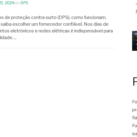
21, 2024
em
DPS
os de proteção contra surto (DPS), como funcionam,
e saiba escolher um fornecedor confiável. Nos dias de
tos eletrônicos e redes elétricas é indispensável para
lidade….
Fo
pr
fi
Fu
su