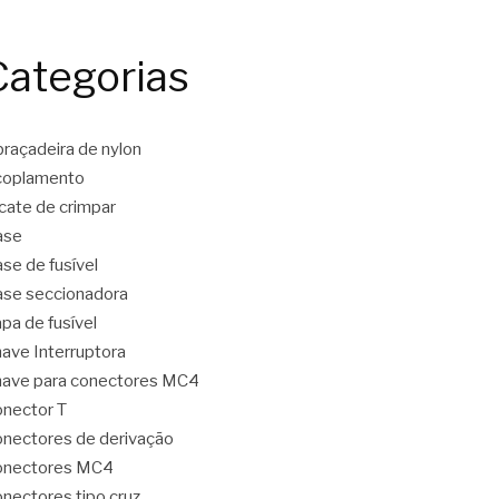
Categorias
raçadeira de nylon
coplamento
icate de crimpar
ase
se de fusível
se seccionadora
pa de fusível
ave Interruptora
ave para conectores MC4
nector T
nectores de derivação
onectores MC4
nectores tipo cruz