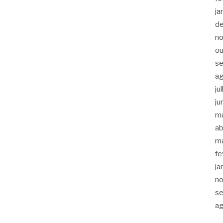
ja
d
n
ou
s
a
ju
ju
m
ab
m
fe
ja
n
s
a