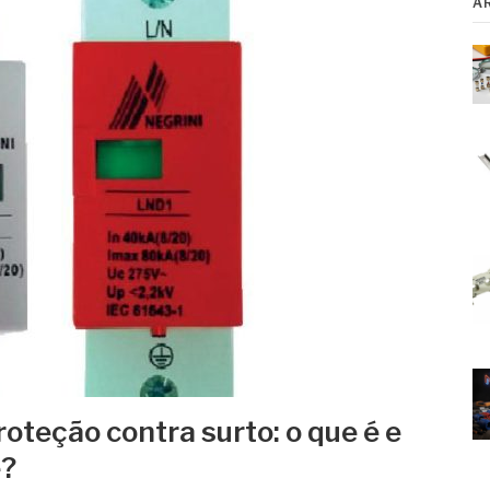
A
roteção contra surto: o que é e
e?