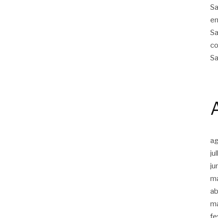
Sa
em
Sa
co
Sa
a
ju
ju
m
ab
m
fe