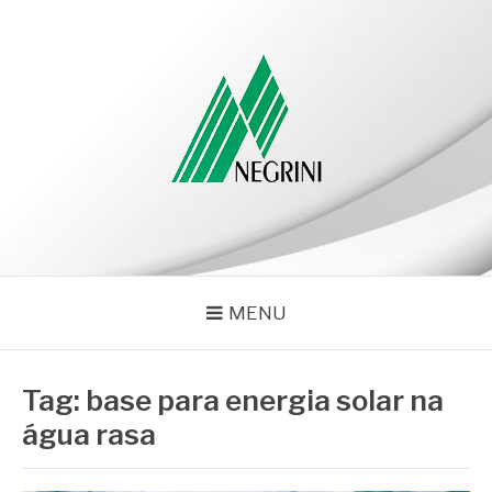
Pular
para
o
conteúdo
NEGRINI
Negrini – Blog
MENU
Tag:
base para energia solar na
água rasa