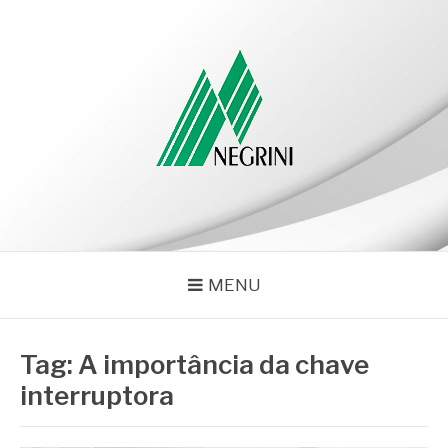
Pular
para
o
conteúdo
NEGRINI
Negrini – Blog
MENU
Tag:
A importância da chave
interruptora