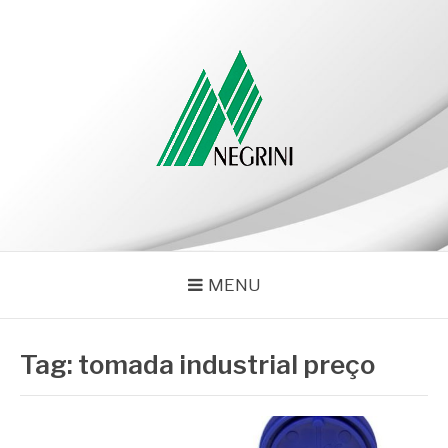
Pular
para
o
conteúdo
NEGRINI
Negrini – Blog
MENU
Tag:
tomada industrial preço