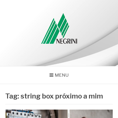
Pular
para
o
conteúdo
NEGRINI
Negrini – Blog
MENU
Tag:
string box próximo a mim