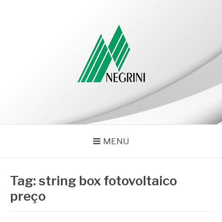
Pular
para
o
conteúdo
NEGRINI
Negrini – Blog
MENU
Tag:
string box fotovoltaico
preço