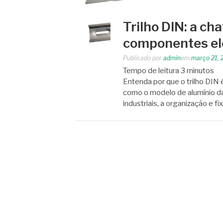
Trilho DIN: a ch
componentes elé
Publicado por
admin
em
março 21, 
Tempo de leitura
3
minutos
Entenda por que o trilho DIN é
como o modelo de alumínio da 
industriais, a organização e 