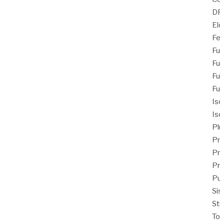
D
El
Fe
Fu
Fu
Fu
Fu
Is
Is
Pl
Pr
Pr
Pr
Pu
Si
St
T