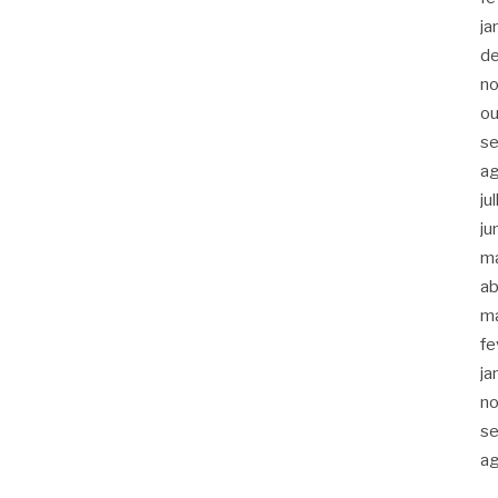
ja
d
n
ou
s
a
ju
ju
m
ab
m
fe
ja
n
s
a