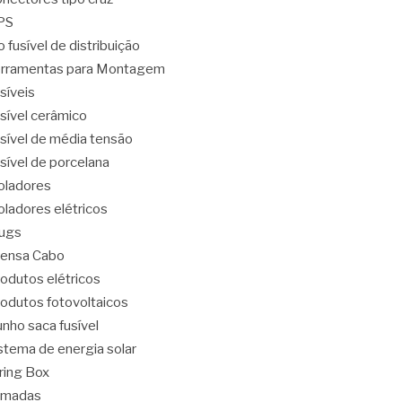
PS
o fusível de distribuição
rramentas para Montagem
síveis
sível cerâmico
sível de média tensão
sível de porcelana
oladores
oladores elétricos
ugs
ensa Cabo
odutos elétricos
odutos fotovoltaicos
nho saca fusível
stema de energia solar
ring Box
omadas