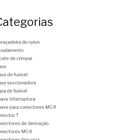
Categorias
raçadeira de nylon
coplamento
icate de crimpar
ase
se de fusível
se seccionadora
pa de fusível
ave Interruptora
ave para conectores MC4
nector T
nectores de derivação
onectores MC4
nectores tipo cruz