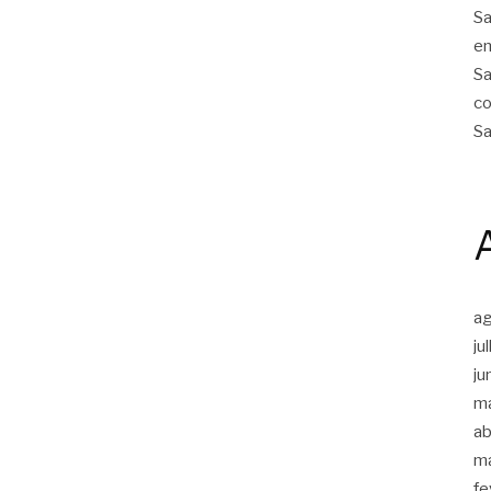
Sa
em
Sa
co
Sa
a
ju
ju
m
ab
m
fe