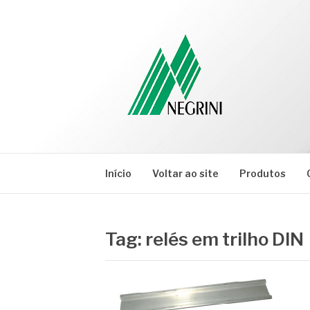
Pular
para
o
conteúdo
NEGRINI
Negrini – Blog
Início
Voltar ao site
Produtos
Tag:
relés em trilho DIN