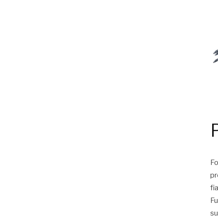
Fo
pr
fi
Fu
su