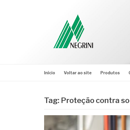
Pular
para
o
conteúdo
NEGRINI
Negrini – Blog
Início
Voltar ao site
Produtos
Tag:
Proteção contra s