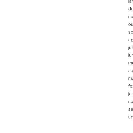
ja
d
n
ou
s
a
ju
ju
m
ab
m
fe
ja
n
s
a