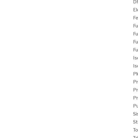
D
El
Fe
Fu
Fu
Fu
Fu
Is
Is
Pl
Pr
Pr
Pr
Pu
Si
St
T
Tr