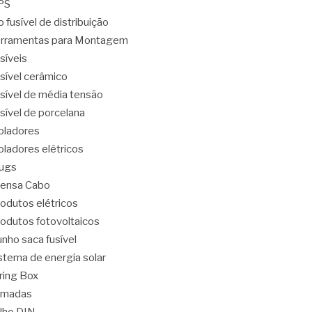
PS
o fusível de distribuição
rramentas para Montagem
síveis
sível cerâmico
sível de média tensão
sível de porcelana
oladores
oladores elétricos
ugs
ensa Cabo
odutos elétricos
odutos fotovoltaicos
nho saca fusível
stema de energia solar
ring Box
omadas
ilho DIN