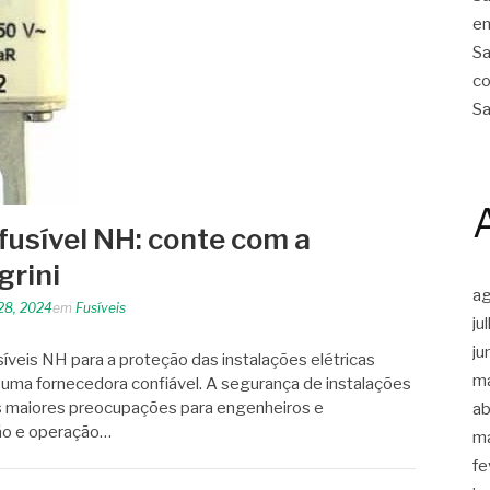
em
Sa
co
Sa
fusível NH: conte com a
grini
a
28, 2024
em
Fusíveis
ju
ju
íveis NH para a proteção das instalações elétricas
m
é uma fornecedora confiável. A segurança de instalações
das maiores preocupações para engenheiros e
ab
ão e operação…
m
fe