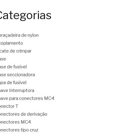
Categorias
raçadeira de nylon
coplamento
icate de crimpar
ase
se de fusível
se seccionadora
pa de fusível
ave Interruptora
ave para conectores MC4
nector T
nectores de derivação
onectores MC4
nectores tipo cruz