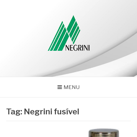
Pular
para
o
conteúdo
NEGRINI
Negrini – Blog
MENU
Tag:
Negrini fusível