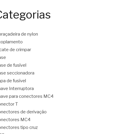
Categorias
raçadeira de nylon
coplamento
icate de crimpar
ase
se de fusível
se seccionadora
pa de fusível
ave Interruptora
ave para conectores MC4
nector T
nectores de derivação
onectores MC4
nectores tipo cruz