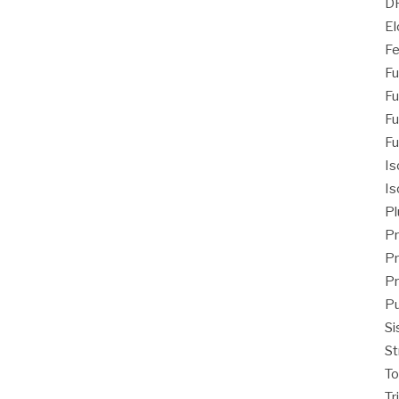
D
El
Fe
Fu
Fu
Fu
Fu
Is
Is
Pl
Pr
Pr
Pr
Pu
Si
St
T
Tr