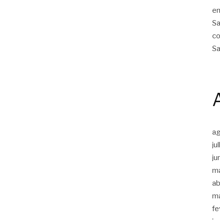
em
Sa
co
Sa
a
ju
ju
m
ab
m
fe