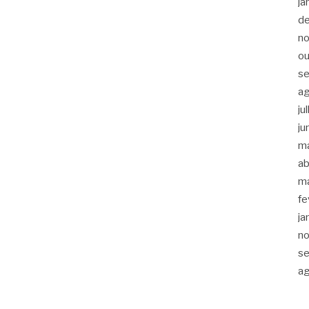
ja
d
n
ou
s
a
ju
ju
m
ab
m
fe
ja
n
s
a