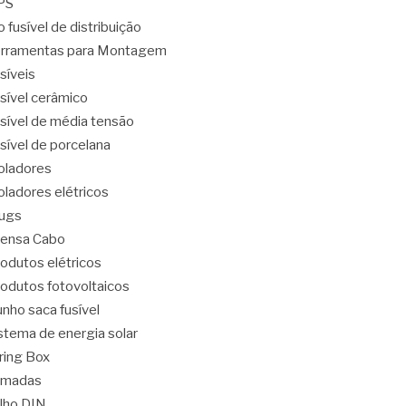
PS
o fusível de distribuição
rramentas para Montagem
síveis
sível cerâmico
sível de média tensão
sível de porcelana
oladores
oladores elétricos
ugs
ensa Cabo
odutos elétricos
odutos fotovoltaicos
nho saca fusível
stema de energia solar
ring Box
omadas
ilho DIN