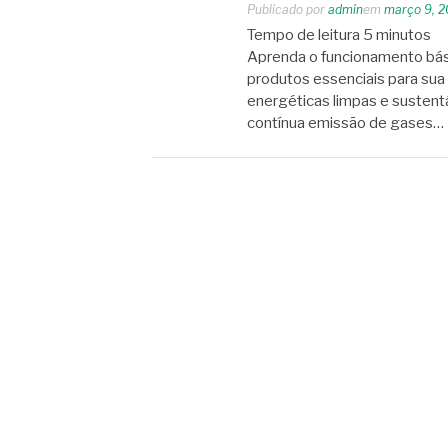
Publicado por
admin
em
março 9, 
Tempo de leitura
5
minutos
Aprenda o funcionamento bás
produtos essenciais para sua
energéticas limpas e sustent
contínua emissão de gases…