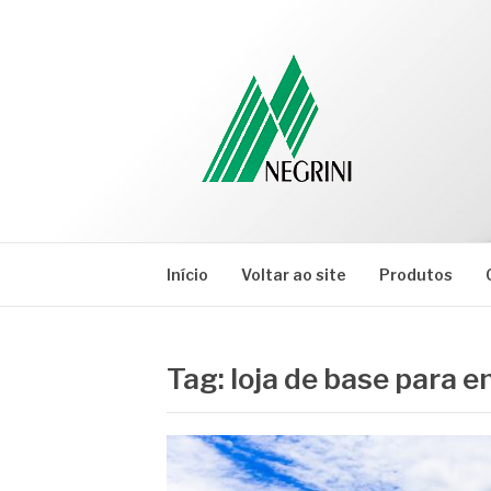
Pular
para
o
conteúdo
NEGRINI
Negrini – Blog
Início
Voltar ao site
Produtos
Tag:
loja de base para e