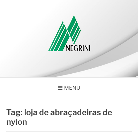
Pular
para
o
conteúdo
NEGRINI
Negrini – Blog
MENU
Tag:
loja de abraçadeiras de
nylon