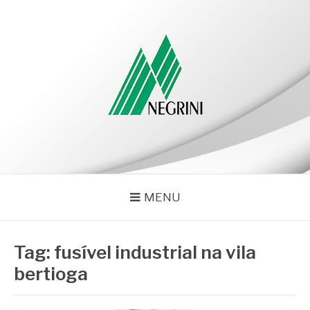
Pular
para
o
conteúdo
NEGRINI
Negrini – Blog
MENU
Tag:
fusível industrial na vila
bertioga