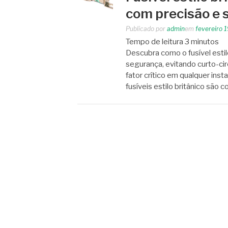
com precisão e
Publicado por
admin
em
fevereiro 
Tempo de leitura
3
minutos
Descubra como o fusível estil
segurança, evitando curto-cir
fator crítico em qualquer insta
fusíveis estilo britânico sã