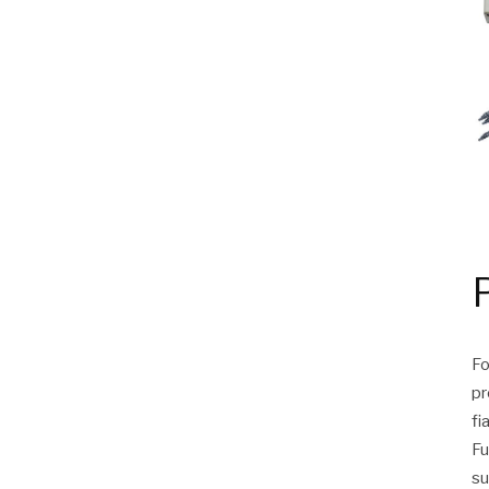
Fo
pr
fi
Fu
su