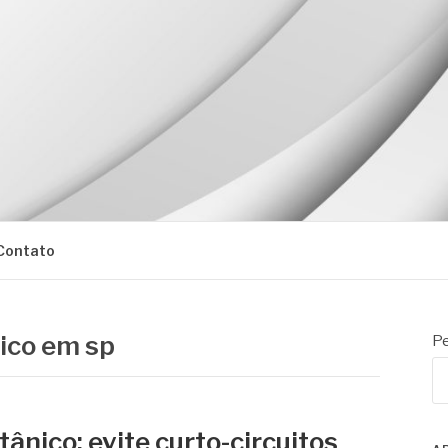
Contato
nico em sp
Pe
itânico: evite curto-circuitos