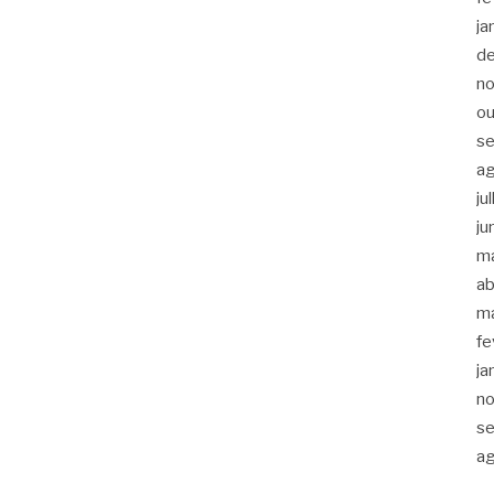
ja
d
n
ou
s
a
ju
ju
m
ab
m
fe
ja
n
s
a