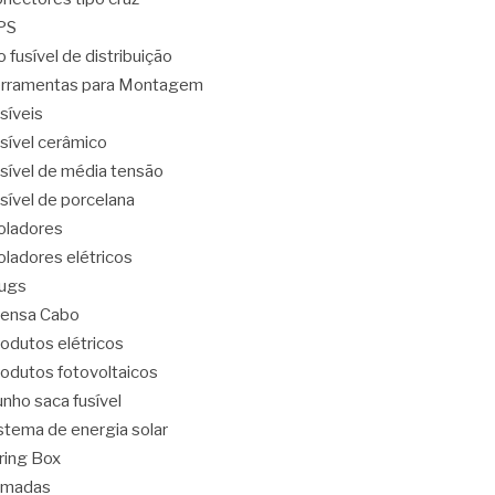
PS
o fusível de distribuição
rramentas para Montagem
síveis
sível cerâmico
sível de média tensão
sível de porcelana
oladores
oladores elétricos
ugs
ensa Cabo
odutos elétricos
odutos fotovoltaicos
nho saca fusível
stema de energia solar
ring Box
omadas