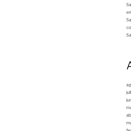
Sa
em
Sa
co
Sa
a
ju
ju
m
ab
m
fe