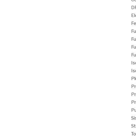
D
El
Fe
Fu
Fu
Fu
Fu
Is
Is
Pl
Pr
Pr
Pr
Pu
Si
St
T