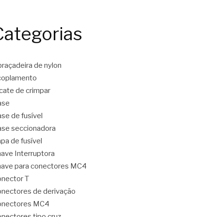
Categorias
raçadeira de nylon
coplamento
icate de crimpar
ase
se de fusível
se seccionadora
pa de fusível
ave Interruptora
ave para conectores MC4
nector T
nectores de derivação
onectores MC4
nectores tipo cruz