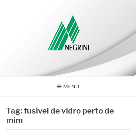
Pular
para
o
conteúdo
NEGRINI
Negrini – Blog
MENU
Tag:
fusível de vidro perto de
mim