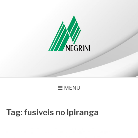
Pular
para
o
conteúdo
NEGRINI
Negrini – Blog
MENU
Tag:
fusiveis no Ipiranga