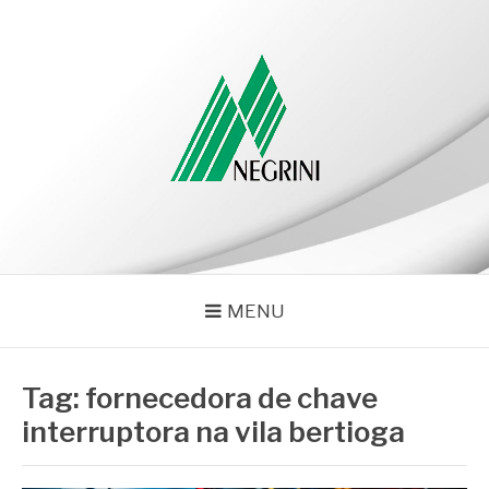
Pular
para
o
conteúdo
NEGRINI
Negrini – Blog
MENU
Tag:
fornecedora de chave
interruptora na vila bertioga