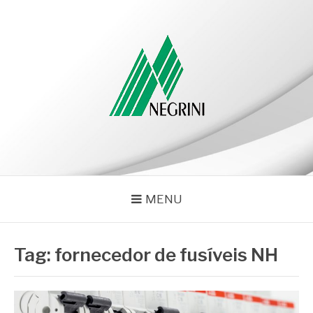
Pular
para
o
conteúdo
NEGRINI
Negrini – Blog
MENU
Tag:
fornecedor de fusíveis NH