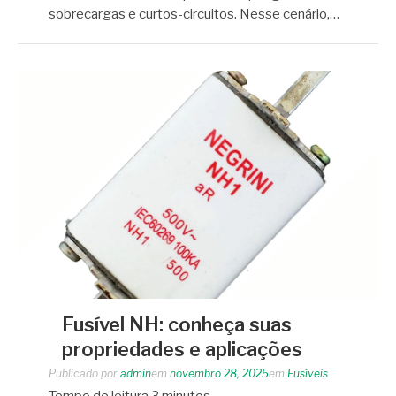
sobrecargas e curtos-circuitos. Nesse cenário,…
Fusível NH: conheça suas
propriedades e aplicações
Publicado por
admin
em
novembro 28, 2025
em
Fusíveis
Tempo de leitura
3
minutos