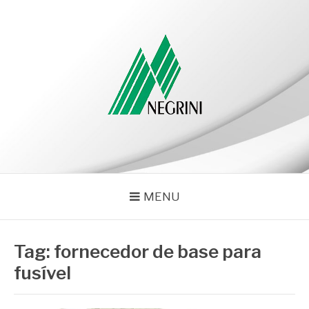
Pular
para
o
conteúdo
NEGRINI
Negrini – Blog
MENU
Tag:
fornecedor de base para
fusível