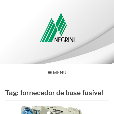
Pular
para
o
conteúdo
NEGRINI
Negrini – Blog
MENU
Tag:
fornecedor de base fusível