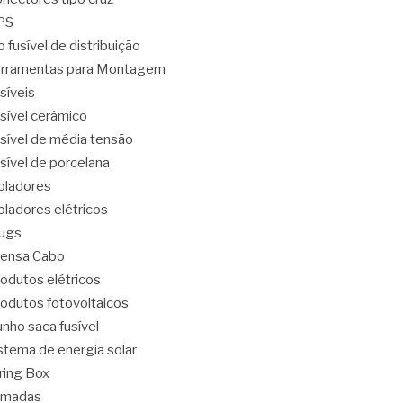
PS
o fusível de distribuição
rramentas para Montagem
síveis
sível cerâmico
sível de média tensão
sível de porcelana
oladores
oladores elétricos
ugs
ensa Cabo
odutos elétricos
odutos fotovoltaicos
nho saca fusível
stema de energia solar
ring Box
omadas