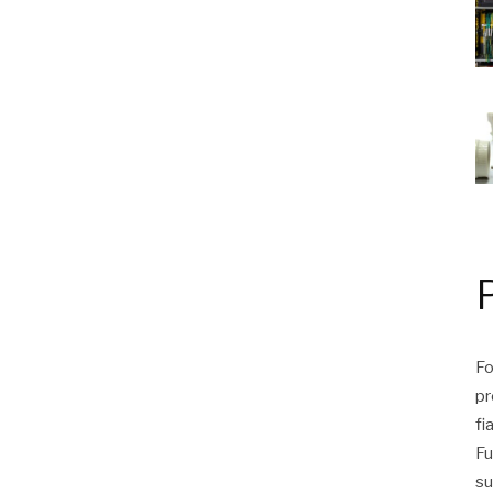
Fo
pr
fi
Fu
su