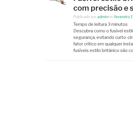
com precisão e
Publicado por
admin
em
fevereiro 
Tempo de leitura
3
minutos
Descubra como o fusível estil
segurança, evitando curto-cir
fator crítico em qualquer insta
fusíveis estilo britânico sã