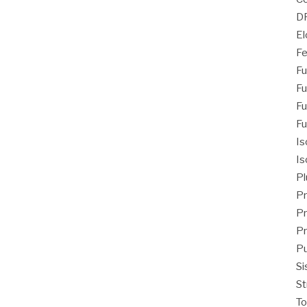
D
El
Fe
Fu
Fu
Fu
Fu
Is
Is
Pl
Pr
Pr
Pr
Pu
Si
St
T