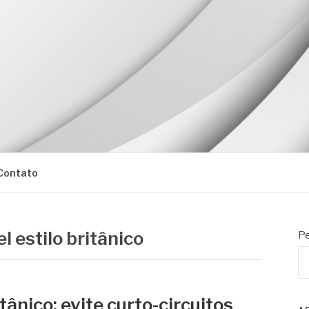
Contato
l estilo britânico
Pe
itânico: evite curto-circuitos