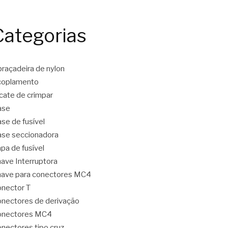
Categorias
raçadeira de nylon
coplamento
icate de crimpar
ase
se de fusível
se seccionadora
pa de fusível
ave Interruptora
ave para conectores MC4
nector T
nectores de derivação
onectores MC4
nectores tipo cruz