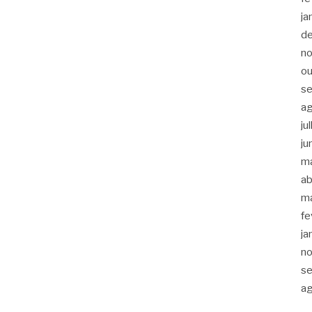
ja
d
n
ou
s
a
ju
ju
m
ab
m
fe
ja
n
s
a