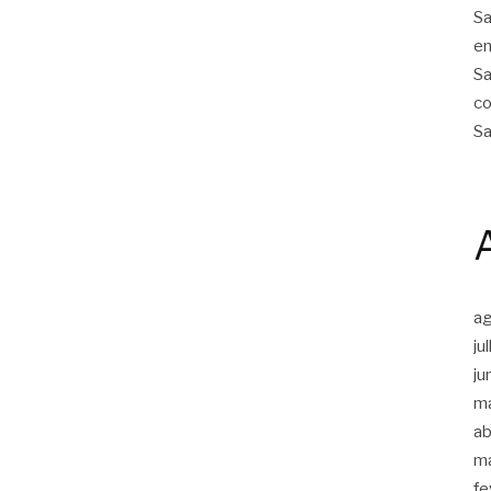
Sa
em
Sa
co
Sa
a
ju
ju
m
ab
m
fe