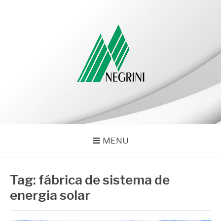
Pular
para
o
conteúdo
NEGRINI
Negrini – Blog
MENU
Tag:
fábrica de sistema de
energia solar