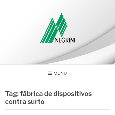
Pular
para
o
conteúdo
NEGRINI
Negrini – Blog
MENU
Tag:
fábrica de dispositivos
contra surto