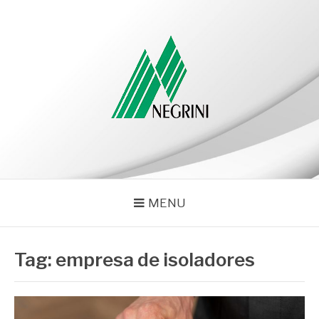
Pular
para
o
conteúdo
NEGRINI
Negrini – Blog
MENU
Tag:
empresa de isoladores