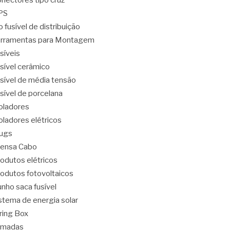
nectores tipo cruz
PS
o fusível de distribuição
rramentas para Montagem
síveis
sível cerâmico
sível de média tensão
sível de porcelana
oladores
oladores elétricos
ugs
ensa Cabo
odutos elétricos
odutos fotovoltaicos
nho saca fusível
stema de energia solar
ring Box
omadas