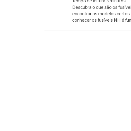
Tempo de leitura
3
minutos
Descubra o que são os fusíve
encontrar os modelos certos 
conhecer os fusíveis NH é fu