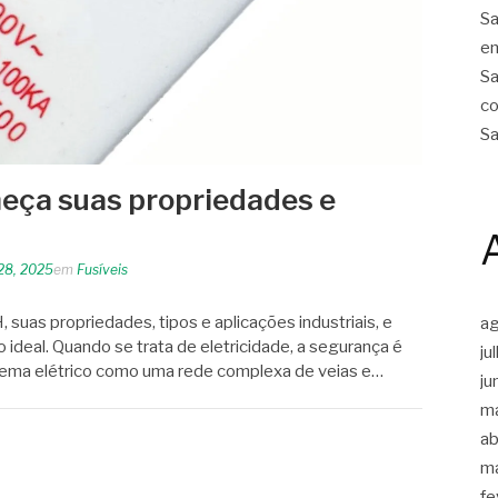
Sa
em
Sa
co
Sa
heça suas propriedades e
28, 2025
em
Fusíveis
 suas propriedades, tipos e aplicações industriais, e
a
ideal. Quando se trata de eletricidade, a segurança é
ju
tema elétrico como uma rede complexa de veias e…
ju
m
ab
m
fe