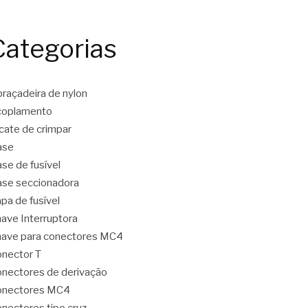
Categorias
raçadeira de nylon
coplamento
icate de crimpar
ase
se de fusível
se seccionadora
pa de fusível
ave Interruptora
ave para conectores MC4
nector T
nectores de derivação
onectores MC4