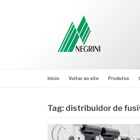
Pular
para
o
conteúdo
NEGRINI
Negrini – Blog
Início
Voltar ao site
Produtos
Tag:
distribuidor de fus