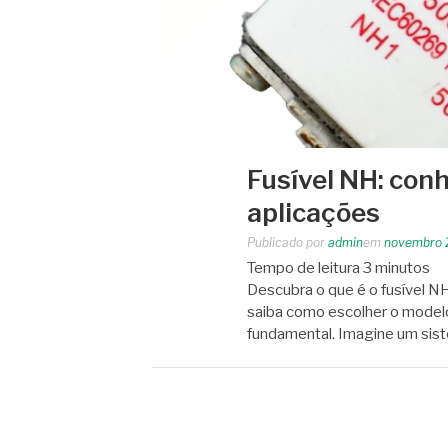
Fusível NH: con
aplicações
Publicado por
admin
em
novembro 
Tempo de leitura
3
minutos
Descubra o que é o fusível NH,
saiba como escolher o modelo 
fundamental. Imagine um sis