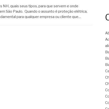
is NH, quais seus tipos, para que servem e onde
em São Paulo. Quando o assunto é proteção elétrica,
ndamental para qualquer empresa ou cliente que…
Ab
A
al
B
Ba
Ba
Ca
Ch
Ch
Co
Co
C