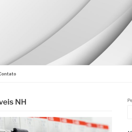
Contato
íveis NH
Pe