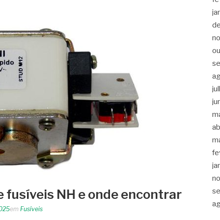
ja
d
n
ou
s
a
ju
ju
m
ab
m
fe
ja
n
s
e fusíveis NH e onde encontrar
a
2025
em
Fusíveis