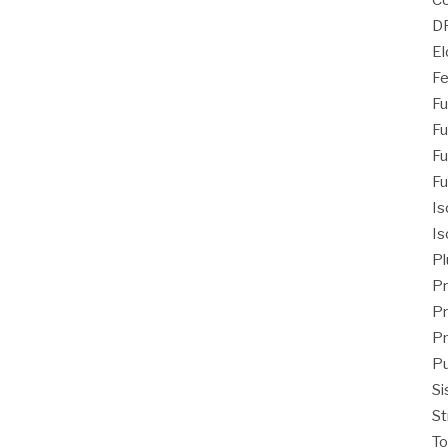
Co
D
El
Fe
Fu
Fu
Fu
Fu
Is
Is
Pl
Pr
Pr
Pr
Pu
Si
St
T