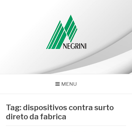
Pular
para
o
conteúdo
NEGRINI
Negrini – Blog
MENU
Tag:
dispositivos contra surto
direto da fabrica