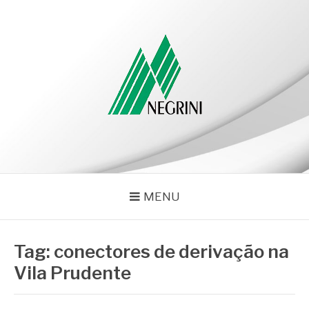
Pular
para
o
conteúdo
NEGRINI
Negrini – Blog
MENU
Tag:
conectores de derivação na
Vila Prudente