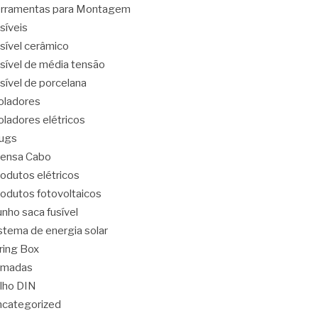
rramentas para Montagem
síveis
sível cerâmico
sível de média tensão
sível de porcelana
oladores
oladores elétricos
ugs
ensa Cabo
odutos elétricos
odutos fotovoltaicos
nho saca fusível
stema de energia solar
ring Box
omadas
ilho DIN
categorized