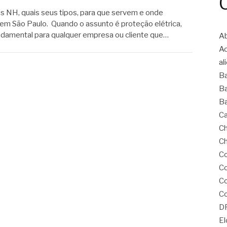
is NH, quais seus tipos, para que servem e onde
em São Paulo. Quando o assunto é proteção elétrica,
ndamental para qualquer empresa ou cliente que…
Ab
A
al
B
Ba
Ba
Ca
Ch
Ch
Co
Co
C
Co
D
El