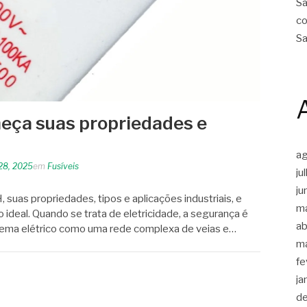
Sa
co
Sa
heça suas propriedades e
a
28, 2025
em
Fusíveis
ju
ju
 suas propriedades, tipos e aplicações industriais, e
m
ideal. Quando se trata de eletricidade, a segurança é
ab
tema elétrico como uma rede complexa de veias e…
m
fe
ja
d