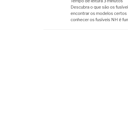
Tempo de leitura
3
minutos
Descubra o que são os fusíve
encontrar os modelos certos 
conhecer os fusíveis NH é fu