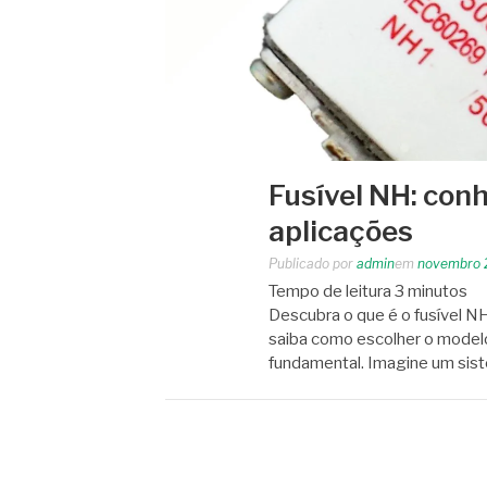
Fusível NH: con
aplicações
Publicado por
admin
em
novembro 
Tempo de leitura
3
minutos
Descubra o que é o fusível NH,
saiba como escolher o modelo 
fundamental. Imagine um sis