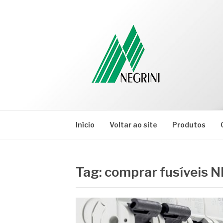
Pular
para
o
conteúdo
NEGRINI
Negrini – Blog
Início
Voltar ao site
Produtos
Tag:
comprar fusíveis 