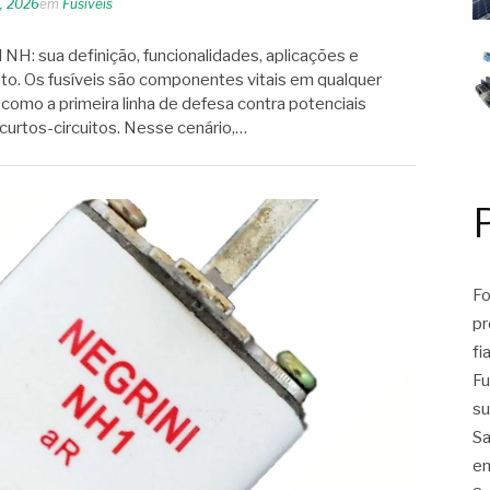
6, 2026
em
Fusíveis
 NH: sua definição, funcionalidades, aplicações e
o. Os fusíveis são componentes vitais em qualquer
 como a primeira linha de defesa contra potenciais
urtos-circuitos. Nesse cenário,…
Fo
pr
fi
Fu
su
Sa
em