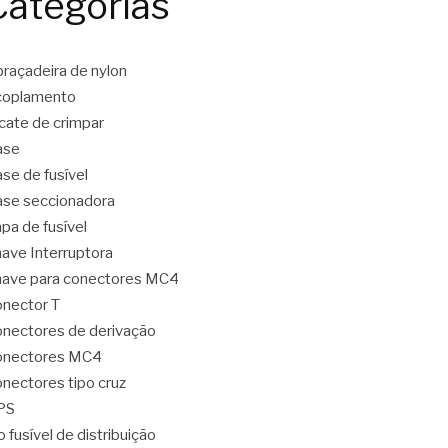
Categorias
raçadeira de nylon
coplamento
icate de crimpar
ase
se de fusível
se seccionadora
pa de fusível
ave Interruptora
ave para conectores MC4
nector T
nectores de derivação
onectores MC4
nectores tipo cruz
PS
o fusível de distribuição