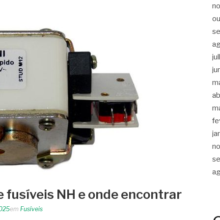
n
ou
s
a
ju
ju
m
ab
m
fe
ja
n
s
a
e fusíveis NH e onde encontrar
2025
em
Fusíveis