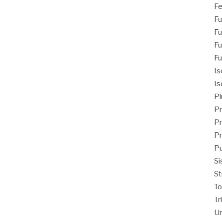
Fe
Fu
Fu
Fu
Fu
Is
Is
Pl
Pr
Pr
Pr
Pu
Si
St
T
Tr
Un