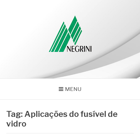
Pular
para
o
conteúdo
NEGRINI
Negrini – Blog
MENU
Tag:
Aplicações do fusível de
vidro