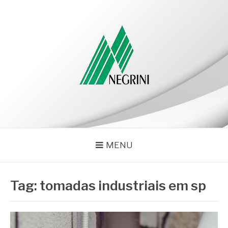
Pular
para
o
conteúdo
NEGRINI
Negrini – Blog
MENU
Tag:
tomadas industriais em sp