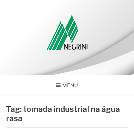
Pular
para
o
conteúdo
NEGRINI
Negrini – Blog
MENU
Tag:
tomada industrial na água
rasa