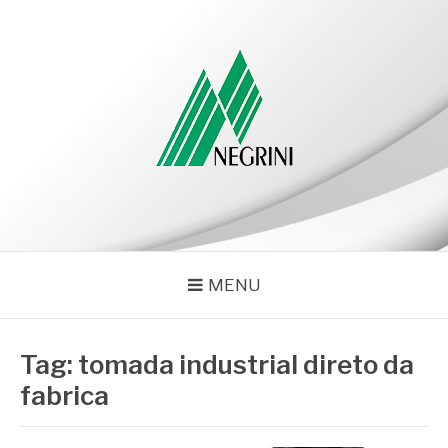
Pular
para
o
conteúdo
NEGRINI
Negrini – Blog
MENU
Tag:
tomada industrial direto da
fabrica