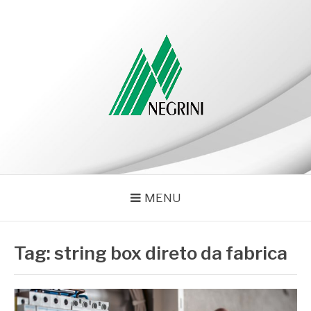
Pular
para
o
conteúdo
NEGRINI
Negrini – Blog
MENU
Tag:
string box direto da fabrica