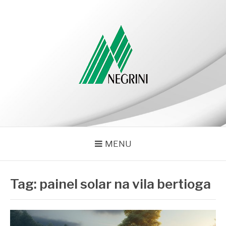
Pular
para
o
conteúdo
NEGRINI
Negrini – Blog
MENU
Tag:
painel solar na vila bertioga